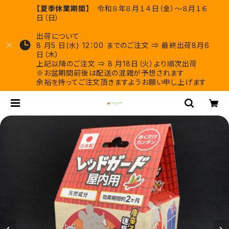
【夏季休業期間】
令和８年８月１４日（金）～８月１６
日（日）
出荷について
8 月5 日(水) 12：00 までのご注文 ⇒ 最終出荷8月6
日（木）
上記以降のご注文 ⇒ 8 月18日（火）より順次出荷
※お盆期間前後は配送の混雑が予想されます
余裕を持ってご注文頂きますようお願い申し上げます