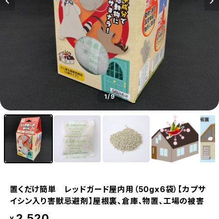
1
/9
置くだけ簡単 レッドガード屋内用（50gx6袋）【カプサ
イシン入り害獣忌避剤】屋根裏、倉庫、物置、工場の被害
2,520