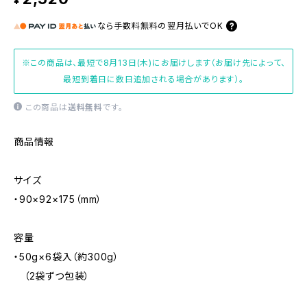
¥
なら
手数料無料の
翌月払いでOK
※この商品は、最短で8月13日(木)にお届けします（お届け先によって、
最短到着日に数日追加される場合があります）。
この商品は
送料無料
です。
商品情報
サイズ
・90×92×175（mm）
容量
・50g×6袋入（約300g）
（2袋ずつ包装）