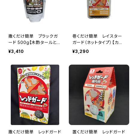
撒くだけ簡単 ブラックガ
巻くだけ簡単 レイスター
ード 500g【木酢タールとカ
ガード（ネットタイプ）【カプ
プサイシン入り害獣忌避剤】
サイシン入り生分解性忌避
¥3,410
¥3,290
ハクビシン・アライグマ・ウ
ネット】
サギ・モグラ・猫・ねずみな
どの迷惑動物に
撒くだけ簡単 レッドガード
置くだけ簡単 レッドガード