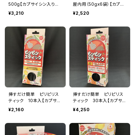
500g【カプサイシン入り害
屋内用（50gx6袋）【カプサ
獣忌避剤】ハクビシン・アラ
イシン入り害獣忌避剤】屋
¥3,210
¥2,520
イグマ・ウサギ・モグラなど
根裏、倉庫、物置、工場の被
の迷惑動物に
害
挿すだけ簡単 ピリピリス
挿すだけ簡単 ピリピリス
ティック 10本入【カプサイ
ティック 30本入【カプサイ
シン入り害獣忌避剤】
シン入り害獣忌避剤】
¥2,160
¥4,250