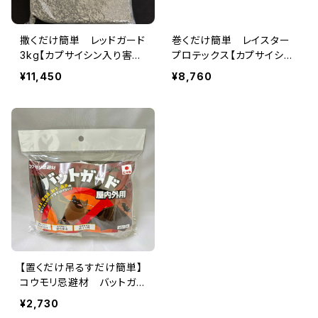
撒くだけ簡単 レッドガード
巻くだけ簡単 レイスター
3kg【カプサイシン入り害獣
プロテックス【カプサイシン
忌避剤】ハクビシン・アライ
入り生分解性忌避ネット】
¥11,450
¥8,760
グマ・ウサギ・モグラなどの
迷惑動物に
【置くだけ吊るすだけ簡単】
コウモリ忌避材 バットガ
ード屋内外用 50gx6袋【カ
¥2,730
プサイシン入り害獣忌避剤】