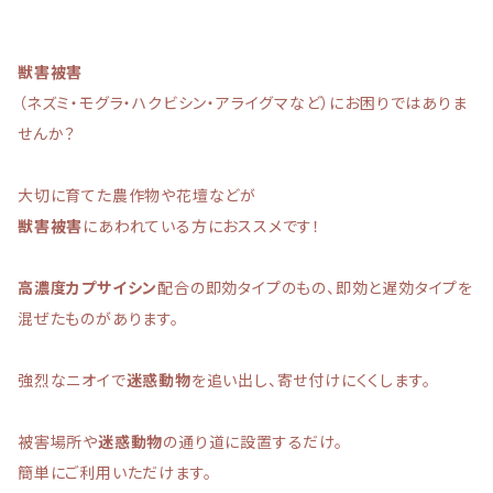
獣害被害
（ネズミ・モグラ・ハクビシン・アライグマなど）にお困りではありま
せんか？
大切に育てた農作物や花壇などが
獣害被害
にあわれている方におススメです！
高濃度カプサイシン
配合の即効タイプのもの、即効と遅効タイプを
混ぜたものがあります。
強烈なニオイで
迷惑動物
を追い出し、寄せ付けにくくします。
被害場所や
迷惑動物
の通り道に設置するだけ。
簡単にご利用いただけます。