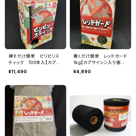
挿すだけ簡単 ピリピリス
撒くだけ簡単 レッドガード
ティック 100本入【カプサ
1kg【カプサイシン入り害獣
イシン入り害獣忌避剤】
忌避剤】ハクビシン・アライ
¥11,490
¥4,890
グマ・ウサギ・モグラなどの
迷惑動物に