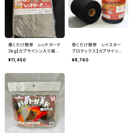
撒くだけ簡単 レッドガード
巻くだけ簡単 レイスター
3kg【カプサイシン入り害獣
プロテックス【カプサイシン
忌避剤】ハクビシン・アライ
入り生分解性忌避ネット】
¥11,450
¥8,760
グマ・ウサギ・モグラなどの
迷惑動物に