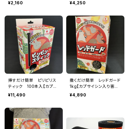
シン入り害獣忌避剤】
シン入り害獣忌避剤】
¥2,160
¥4,250
挿すだけ簡単 ピリピリス
撒くだけ簡単 レッドガード
ティック 100本入【カプサ
1kg【カプサイシン入り害獣
イシン入り害獣忌避剤】
忌避剤】ハクビシン・アライ
¥11,490
¥4,890
グマ・ウサギ・モグラなどの
迷惑動物に