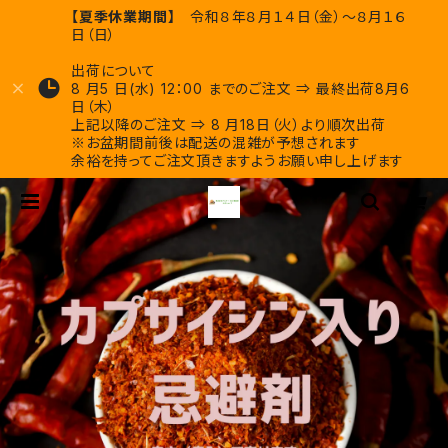
【夏季休業期間】
令和８年８月１４日（金）～８月１６
日（日）
出荷について
8 月5 日(水) 12：00 までのご注文 ⇒ 最終出荷8月6
日（木）
上記以降のご注文 ⇒ 8 月18日（火）より順次出荷
※お盆期間前後は配送の混雑が予想されます
余裕を持ってご注文頂きますようお願い申し上げます