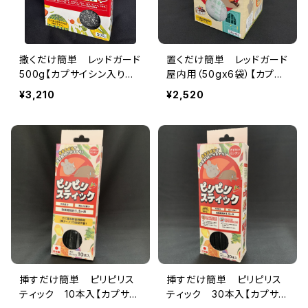
撒くだけ簡単 レッドガード
置くだけ簡単 レッドガード
500g【カプサイシン入り害
屋内用（50gx6袋）【カプサ
獣忌避剤】ハクビシン・アラ
イシン入り害獣忌避剤】屋
¥3,210
¥2,520
イグマ・ウサギ・モグラなど
根裏、倉庫、物置、工場の被
の迷惑動物に
害
挿すだけ簡単 ピリピリス
挿すだけ簡単 ピリピリス
ティック 10本入【カプサイ
ティック 30本入【カプサイ