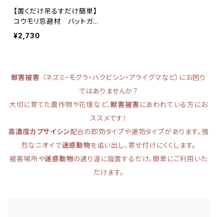
【置くだけ吊るすだけ簡単】
コウモリ忌避材 バットガ
ード屋内外用 50gx6袋【カ
¥2,730
プサイシン入り害獣忌避剤】
獣害被害
（ネズミ・モグラ・ハクビシン・アライグマなど）にお困り
ではありませんか？
大切に育てた農作物や花壇など、
獣害被害
にあわれている方にお
ススメです！
高濃度カプサイシン
配合の即効タイプや遅効タイプがあります。強
烈なニオイで
迷惑動物
を追い出し、寄せ付けにくくします。
被害場所や
迷惑動物
の通り道に設置するだけ。簡単にご利用いた
だけます。