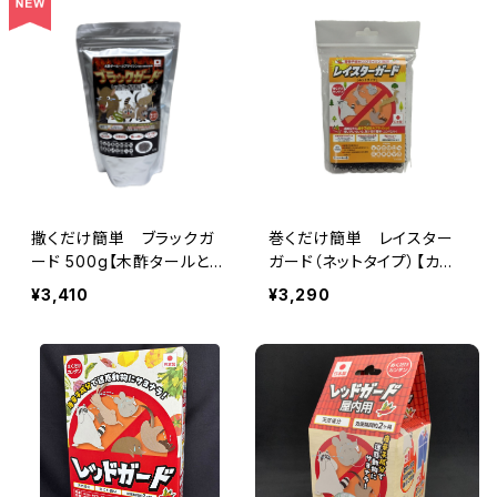
撒くだけ簡単 ブラックガ
巻くだけ簡単 レイスター
ード 500g【木酢タールとカ
ガード（ネットタイプ）【カプ
プサイシン入り害獣忌避剤】
サイシン入り生分解性忌避
¥3,410
¥3,290
ハクビシン・アライグマ・ウ
ネット】
サギ・モグラ・猫・ねずみな
どの迷惑動物に